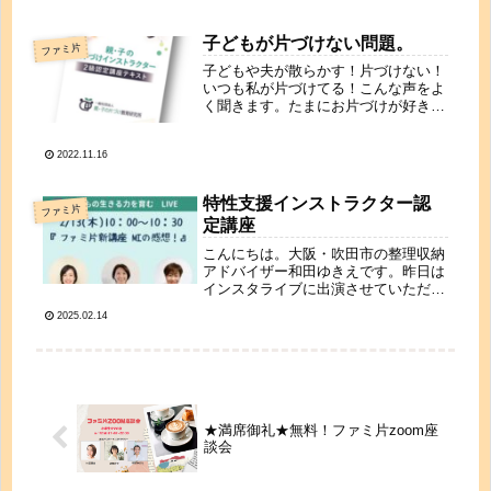
毛とかどうしてるの？おこづかいって
どうしてる？ 色んなお悩みをみんな
で話してスッキリしましょう！無料
子どもが片づけない問題。
ファミ片
お...
子どもや夫が散らかす！片づけない！
いつも私が片づけてる！こんな声をよ
く聞きます。たまにお片づけが好きな
ご主人だったり娘さんがお片づけでき
るという場合もありますが、８割方の
2022.11.16
お子さんとご主人は散らかして片づけ
ません（笑）（↑当社比）実は…子ど
も...
特性支援インストラクター認
ファミ片
定講座
こんにちは。大阪・吹田市の整理収納
アドバイザー和田ゆきえです。昨日は
インスタライブに出演させていただき
ました。私が所属する親・子の片づけ
2025.02.14
教育研究所からこのたび新しい講座が
リリースされました。その名も「親・
子の片づけ特性支援インストラクター
認...
★満席御礼★無料！ファミ片zoom座
談会