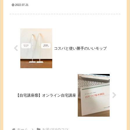
ク。クーピーや絵具などは全色揃って
2022.07.21
いるか確認して無ければ買い足すか兄
弟のお下がりをもらいます。持ち帰っ
て片づける前に子どもと一緒にやると
新...
コスパと使い勝手のいいモップ
【自宅講座⑯】オンライン自宅講座
ホーム
お片づけのコツ