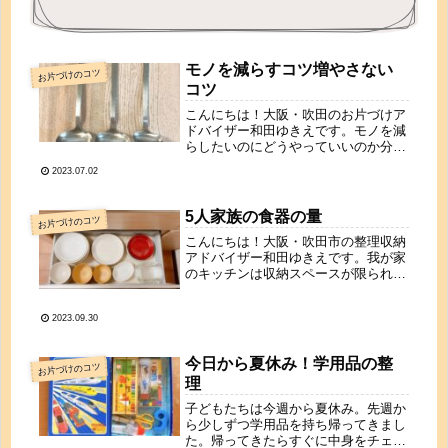
モノを減らすコツ増やさない
お片づけのコツ
コツ
こんにちは！大阪・吹田のお片づけア
ドバイザー和田ゆきえです。モノを減
らしたいのにどうやっていいのか分か
らないという方のお悩みをよくお伺い
2023.07.02
します。モノを減らすコツはまずモノ
と向き合うこと。１つのモノを手に取
って「これ使ってる？前に使ったのい
5人家族の食器の量
お片づけのコツ
つ...
こんにちは！大阪・吹田市の整理収納
アドバイザー和田ゆきえです。我が家
のキッチンは収納スペースが限られて
いるので食器棚は造り付けの引き出し
収納のみ。使いやすいように引き出し
2023.09.30
1段分に収めています。昔はもう少し
量がありましたが少なくしたら管理も
楽...
今日から夏休み！学用品の整
お片づけのコツ
理
子どもたちは今週から夏休み。先週か
ら少しずつ学用品を持ち帰ってきまし
た。帰ってきたらすぐに中身をチェッ