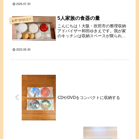
していますが、普段使いの服は基本的
2026.07.20
に畳む収納です。毎日5人分の洗濯物
をたたんでた私。畳むのは嫌いじゃな
い...
5人家族の食器の量
お片づけのコツ
こんにちは！大阪・吹田市の整理収納
アドバイザー和田ゆきえです。我が家
のキッチンは収納スペースが限られて
いるので食器棚は造り付けの引き出し
収納のみ。使いやすいように引き出し
2023.09.30
1段分に収めています。昔はもう少し
量がありましたが少なくしたら管理も
楽...
CDやDVDをコンパクトに収納する