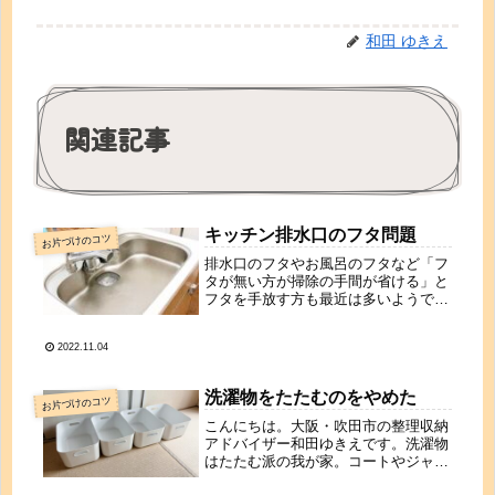
和田 ゆきえ
関連記事
キッチン排水口のフタ問題
お片づけのコツ
排水口のフタやお風呂のフタなど「フ
タが無い方が掃除の手間が省ける」と
フタを手放す方も最近は多いようです
ね。確かにフタが無い方がフタを洗わ
なくていいしゴミも目立つのでこまめ
2022.11.04
に掃除するようになる。でもお客さん
が来たときはやっぱり排水口が見える
と...
洗濯物をたたむのをやめた
お片づけのコツ
こんにちは。大阪・吹田市の整理収納
アドバイザー和田ゆきえです。洗濯物
はたたむ派の我が家。コートやジャケ
ット、スーツや制服はハンガー収納に